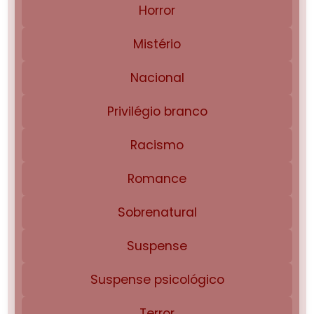
Horror
Mistério
Nacional
Privilégio branco
Racismo
Romance
Sobrenatural
Suspense
Suspense psicológico
Terror