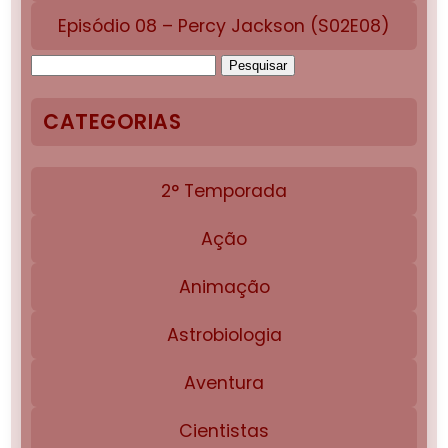
Episódio 08 – Percy Jackson (S02E08)
Pesquisar
por:
CATEGORIAS
2° Temporada
Ação
Animação
Astrobiologia
Aventura
Cientistas