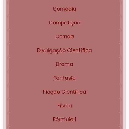
Comédia
Competição
Corrida
Divulgação Científica
Drama
Fantasia
Ficção Científica
Física
Fórmula 1