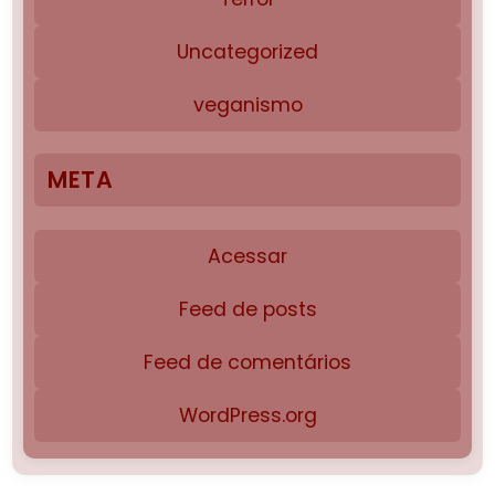
Uncategorized
veganismo
META
Acessar
Feed de posts
Feed de comentários
WordPress.org